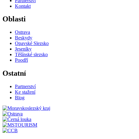
Partnerství
Kontakt
Oblasti
Ostrava
Beskydy
Opavské Slezsko
Jeseníky
Těšínské slezsko
Poodří
Ostatní
Partnerství
Ke stažení
Blog