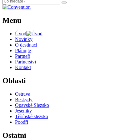
Menu
Úvod
Novinky
O destinaci
Plánujte
Partneři
Partnerství
Kontakt
Oblasti
Ostrava
Beskydy
Opavské Slezsko
Jeseníky
Těšínské slezsko
Poodří
Ostatní