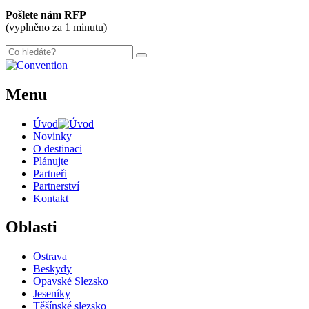
Pošlete nám RFP
(vyplněno za 1 minutu)
Menu
Úvod
Novinky
O destinaci
Plánujte
Partneři
Partnerství
Kontakt
Oblasti
Ostrava
Beskydy
Opavské Slezsko
Jeseníky
Těšínské slezsko