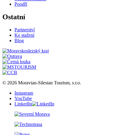
Poodří
Ostatní
Partnerství
Ke stažení
Blog
© 2026 Moravian-Silesian Tourism, s.r.o.
Instagram
YouTube
LinkedIn