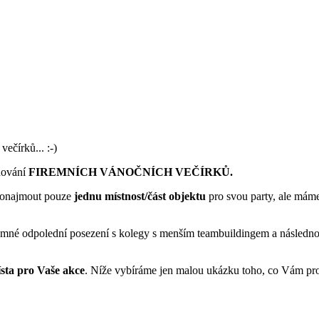
ečírků... :-)
nování
FIREMNÍCH VÁNOČNÍCH VEČÍRKŮ.
ronajmout pouze
jednu místnost/část objektu
pro svou party, ale mám
jemné odpolední posezení s kolegy s menším teambuildingem a následnou
ísta pro Vaše akce
. Níže vybíráme jen malou ukázku toho, co Vám pr