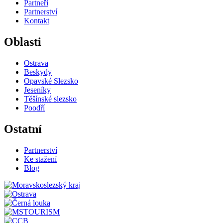
Partneři
Partnerství
Kontakt
Oblasti
Ostrava
Beskydy
Opavské Slezsko
Jeseníky
Těšínské slezsko
Poodří
Ostatní
Partnerství
Ke stažení
Blog