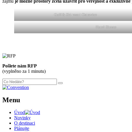
zájmu
je možné prostory zcela uzavřít pro veřejnost a exkluzivně
Golf & Ski resort Ostravice
Hotel Slunce
Pošlete nám RFP
(vyplněno za 1 minutu)
Menu
Úvod
Novinky
O destinaci
Plánujte