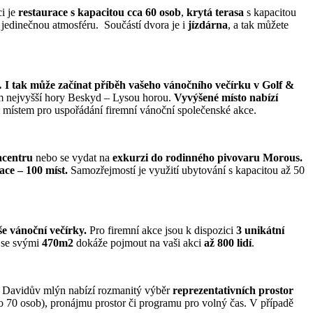
i je
restaurace s kapacitou cca 60 osob
,
krytá terasa
s kapacitou
 jedinečnou atmosféru. Součástí dvora je i
jízdárna
, a tak můžete
… I tak může začínat příběh vašeho vánočního večírku v Golf &
em nejvyšší hory Beskyd – Lysou horou.
Vyvýšené místo nabízí
ím místem pro uspořádání firemní vánoční společenské akce.
acentru
nebo se vydat na
exkurzi do rodinného pivovaru Morous.
ace – 100 míst.
Samozřejmostí je využití ubytování s kapacitou až 50
še vánoční večírky.
Pro firemní akce jsou k dispozici
3 unikátní
 se svými
470m2
dokáže pojmout na vaši akci
až 800 lidí
.
Davidův mlýn nabízí rozmanitý výběr
reprezentativních prostor
o 70 osob), pronájmu prostor či programu pro volný čas. V případě