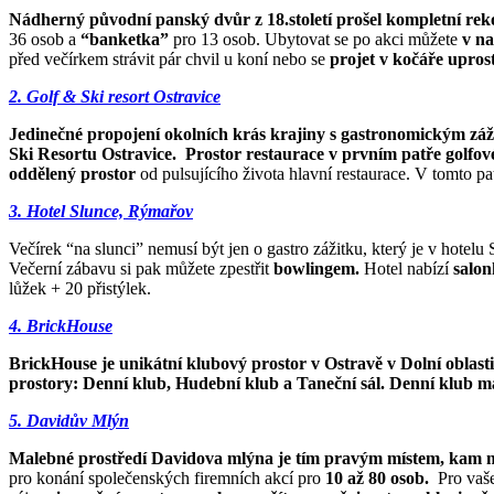
Nádherný původní panský dvůr z 18.století prošel kompletní rek
36 osob a
“banketka”
pro 13 osob. Ubytovat se po akci můžete
v na
před večírkem strávit pár chvil u koní nebo se
projet v kočáře upros
2. Golf & Ski resort Ostravice
Jedinečné propojení okolních krás krajiny s gastronomickým záži
Ski Resortu Ostravice.
Prostor restaurace v prvním patře golfo
oddělený prostor
od pulsujícího života hlavní restaurace. V tomto p
3. Hotel Slunce, Rýmařov
Večírek “na slunci” nemusí být jen o gastro zážitku, který je v hotel
Večerní zábavu si pak můžete zpestřit
bowlingem.
Hotel nabízí
salon
lůžek + 20 přistýlek.
4. BrickHouse
BrickHouse je unikátní klubový prostor v Ostravě v Dolní oblasti 
prostory: Denní klub, Hudební klub a Taneční sál.
Denní klub m
5. Davidův Mlýn
Malebné prostředí Davidova mlýna je tím pravým místem, kam může
pro konání společenských firemních akcí pro
10 až 80 osob.
Pro vaše 