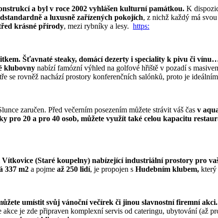
onstrukcí a byl v roce 2002 vyhlášen kulturní památkou.
K dispozic
dstandardně a luxusně zařízených pokojích
, z nichž každý má svou
třed krásné přírody
, mezi rybníky a lesy.
https:
tkem. Šťavnaté steaky, domácí dezerty i speciality k pivu či vínu
vé klubovny
nabízí famózní výhled na golfové hřiště v pozadí s masiv
atře se rovněž nachází prostory konferenčních salónků, proto je ideáln
u Slunce zaručen. Před večerním posezením můžete strávit váš čas
v aqu
ky pro 20 a pro 40 osob, můžete využít také celou kapacitu restaur
Vítkovice (Staré koupelny) nabízející industriální prostory pro va
á 337 m2
a pojme
až 250 lidí
, je propojen s
Hudebním klubem,
který
te umístit svůj vánoční večírek či jinou slavnostní firemní akci.
akce je zde připraven komplexní servis od cateringu, ubytování (až pr