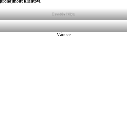
 pronajmout klientovi.
Davidův Mlýn
Vánoce