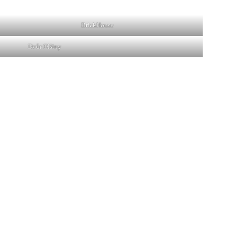
BrickHouse
Dvůr Olšiny