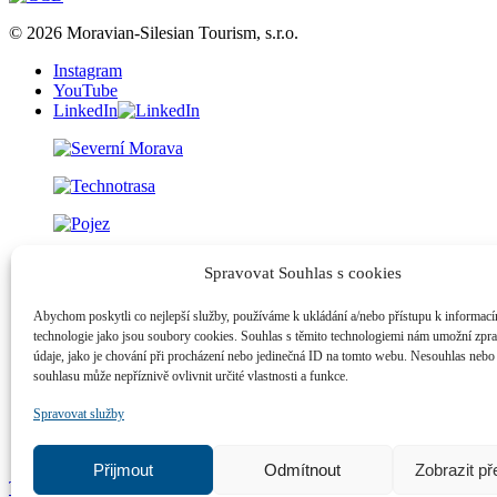
© 2026 Moravian-Silesian Tourism, s.r.o.
Instagram
YouTube
LinkedIn
Spravovat Souhlas s cookies
Abychom poskytli co nejlepší služby, používáme k ukládání a/nebo přístupu k informacím
technologie jako jsou soubory cookies. Souhlas s těmito technologiemi nám umožní zpr
údaje, jako je chování při procházení nebo jedinečná ID na tomto webu. Nesouhlas nebo
souhlasu může nepříznivě ovlivnit určité vlastnosti a funkce.
Spravovat služby
Přijmout
Odmítnout
Zobrazit p
Tvorba webu Tripon
|
Tvorba mobilních aplikací PepiApp
|
Digitální