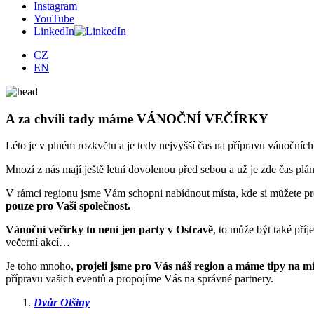
Instagram
YouTube
LinkedIn
CZ
EN
A za chvíli tady máme VÁNOČNÍ VEČÍRKY
Léto je v plném rozkvětu a je tedy nejvyšší čas na přípravu vánočních v
Mnozí z nás mají ještě letní dovolenou před sebou a už je zde čas plá
V rámci regionu jsme Vám schopni nabídnout místa, kde si můžete p
pouze pro Vaši společnost.
Vánoční večírky to není jen party v Ostravě
, to může být také pří
večerní akcí…
Je toho mnoho,
projeli jsme pro Vás náš region a máme tipy na m
přípravu vašich eventů a propojíme Vás na správné partnery.
Dvůr Olšiny