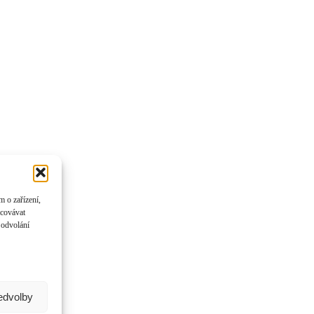
 o zařízení,
acovávat
 odvolání
ředvolby
 panely