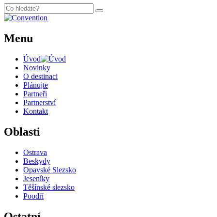
Menu
Úvod
Novinky
O destinaci
Plánujte
Partneři
Partnerství
Kontakt
Oblasti
Ostrava
Beskydy
Opavské Slezsko
Jeseníky
Těšínské slezsko
Poodří
Ostatní