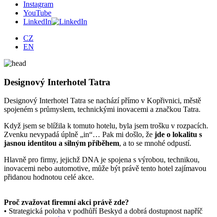
Instagram
YouTube
LinkedIn
CZ
EN
Designový Interhotel Tatra
Designový Interhotel Tatra se nachází přímo v Kopřivnici, městě
spojeném s průmyslem, technickými inovacemi a značkou Tatra.
Když jsem se blížila k tomuto hotelu, byla jsem trošku v rozpacích.
Zvenku nevypadá úplně „in“… Pak mi došlo, že
jde o lokalitu s
jasnou identitou a silným příběhem
, a to se mnohé odpustí.
Hlavně pro firmy, jejichž DNA je spojena s výrobou, technikou,
inovacemi nebo automotive, může být právě tento hotel zajímavou
přidanou hodnotou celé akce.
Proč zvažovat firemní akci právě zde?
• Strategická poloha v podhůří Beskyd a dobrá dostupnost napříč