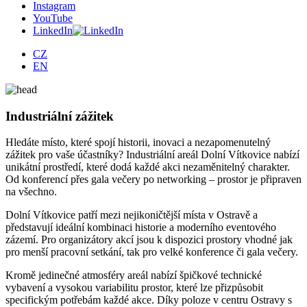
Instagram
YouTube
LinkedIn
CZ
EN
Industriální zážitek
Hledáte místo, které spojí historii, inovaci a nezapomenutelný
zážitek pro vaše účastníky? Industriální areál Dolní Vítkovice nabízí
unikátní prostředí, které dodá každé akci nezaměnitelný charakter.
Od konferencí přes gala večery po networking – prostor je připraven
na všechno.
Dolní Vítkovice patří mezi nejikoničtější místa v Ostravě a
představují ideální kombinaci historie a moderního eventového
zázemí. Pro organizátory akcí jsou k dispozici prostory vhodné jak
pro menší pracovní setkání, tak pro velké konference či gala večery.
Kromě jedinečné atmosféry areál nabízí špičkové technické
vybavení a vysokou variabilitu prostor, které lze přizpůsobit
specifickým potřebám každé akce. Díky poloze v centru Ostravy s