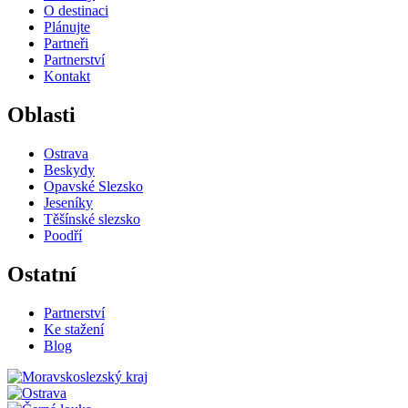
O destinaci
Plánujte
Partneři
Partnerství
Kontakt
Oblasti
Ostrava
Beskydy
Opavské Slezsko
Jeseníky
Těšínské slezsko
Poodří
Ostatní
Partnerství
Ke stažení
Blog