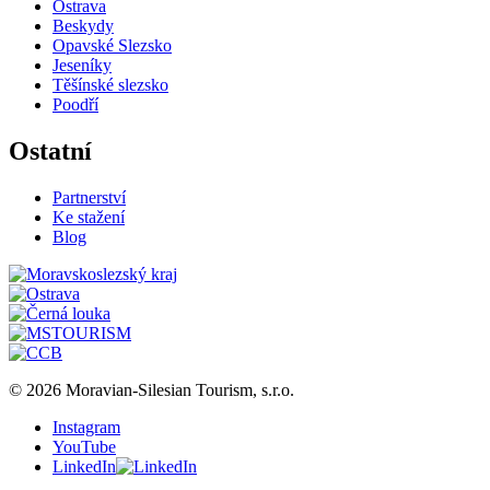
Ostrava
Beskydy
Opavské Slezsko
Jeseníky
Těšínské slezsko
Poodří
Ostatní
Partnerství
Ke stažení
Blog
© 2026 Moravian-Silesian Tourism, s.r.o.
Instagram
YouTube
LinkedIn