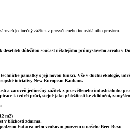
a zároveň jedinečný zážitek z prosvětleného industriálního prostoru.
 desetiletí důležitou součást někdejšího průmyslového areálu v Dol
 technické památky s její novou funkcí. Vše v duchu ekologie, udrž
evropské iniciativy New European Bauhaus.
lostí a zároveň jedinečný zážitek z prosvětleného industriálního pr
race k tvůrčí práci, stejně jako příležitostí ke zklidnění, zamyšlen
u
 12 m2)
st v blízkosti zdarma.
u podzemí Futurea nebo venkovní posezení u našeho Beer Boxu