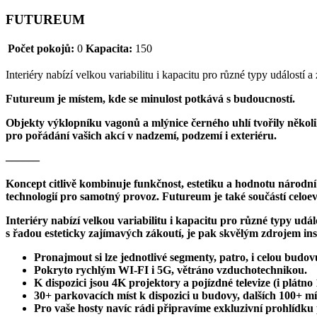
FUTUREUM
Počet pokojů:
0
Kapacita:
150
Interiéry nabízí velkou variabilitu i kapacitu pro různé typy událostí 
Futureum je místem, kde se minulost potkává s budoucností.
Objekty výklopníku vagonů a mlýnice černého uhlí tvořily několik
pro pořádání vašich akcí v nadzemí, podzemí i exteriéru.
———
Koncept citlivě kombinuje funkčnost, estetiku a hodnotu národní
technologií pro samotný provoz. Futureum je také součástí celo
Interiéry nabízí velkou variabilitu i kapacitu pro různé typy udá
s řadou esteticky zajímavých zákoutí, je pak skvělým zdrojem inspi
Pronajmout si lze jednotlivé segmenty, patro, i celou budov
Pokryto rychlým WI-FI i 5G, větráno vzduchotechnikou.
K dispozici jsou 4K projektory a pojízdné televize (i plátno
30+ parkovacích míst k dispozici u budovy, dalších 100+ mí
Pro vaše hosty navíc rádi připravíme exkluzivní prohlídk