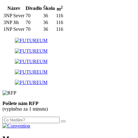
2
Název
Divadlo
Škola
m
3NP Sever
70
36
116
3NP Jih
70
36
116
1NP Sever
70
36
116
300 m
+
Pošlete nám RFP
−
(vyplněno za 1 minutu)