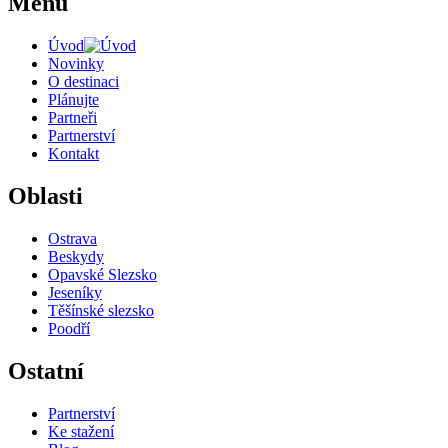
Menu
Úvod
Novinky
O destinaci
Plánujte
Partneři
Partnerství
Kontakt
Oblasti
Ostrava
Beskydy
Opavské Slezsko
Jeseníky
Těšínské slezsko
Poodří
Ostatní
Partnerství
Ke stažení