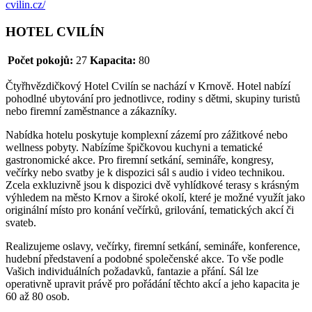
cvilin.cz/
HOTEL CVILÍN
Počet pokojů:
27
Kapacita:
80
Čtyřhvězdičkový Hotel Cvilín se nachází v Krnově. Hotel nabízí
pohodlné ubytování pro jednotlivce, rodiny s dětmi, skupiny turistů
nebo firemní zaměstnance a zákazníky.
Nabídka hotelu poskytuje komplexní zázemí pro zážitkové nebo
wellness pobyty. Nabízíme špičkovou kuchyni a tematické
gastronomické akce. Pro firemní setkání, semináře, kongresy,
večírky nebo svatby je k dispozici sál s audio i video technikou.
Zcela exkluzivně jsou k dispozici dvě vyhlídkové terasy s krásným
výhledem na město Krnov a široké okolí, které je možné využít jako
originální místo pro konání večírků, grilování, tematických akcí či
svateb.
Realizujeme oslavy, večírky, firemní setkání, semináře, konference,
hudební představení a podobné společenské akce. To vše podle
Vašich individuálních požadavků, fantazie a přání. Sál lze
operativně upravit právě pro pořádání těchto akcí a jeho kapacita je
60 až 80 osob.