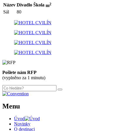
2
Název
Divadlo
Škola
m
Sál
80
300 m
Leaflet
| ©
OpenStreetMap
contributors
+
Pošlete nám RFP
−
(vyplněno za 1 minutu)
Menu
Úvod
Novinky
O destinaci