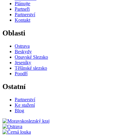
Plánujte
Partneři
Partnerství
Kontakt
Oblasti
Ostrava
Beskydy
Opavské Slezsko
Jeseníky
Těšínské slezsko
Poodří
Ostatní
Partnerství
Ke stažení
Blog