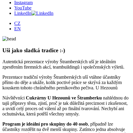
Instagram
YouTube
LinkedIn
CZ
EN
Uši jako sladká tradice :-)
Autentická prezentace výroby Štramberských uší je ideálním
zpestřením firemních akcí, teambuildingů i společenských výletů.
Prezentace tradiční výroby Štramberských uší vtáhne účastníky
přímo do děje a ukáže, kolik poctivé práce se skrývá za každým
kouskem tohoto chráněného perníkového pečiva. U Hezounů
Návštěvníci
Cukrárny U Hezounů ve Štramberku
nahlédnou do
tajů přípravy těsta, zjistí, proč je tak důležitá preciznost i zkušenost,
a uvidí celý proces od válení až po finální tvarování. Nechybí ani
ochutnávka, která potěší všechny smysly.
Program je ideální pro skupiny do 40 osob
, případně lze
účastníky rozdělit na dvě menší skupiny. Zatímco jedna absolvuje