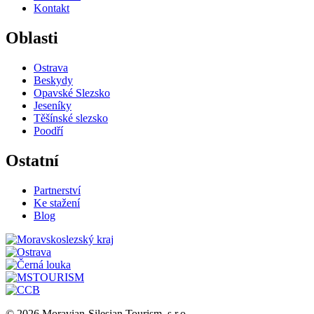
Kontakt
Oblasti
Ostrava
Beskydy
Opavské Slezsko
Jeseníky
Těšínské slezsko
Poodří
Ostatní
Partnerství
Ke stažení
Blog
© 2026 Moravian-Silesian Tourism, s.r.o.