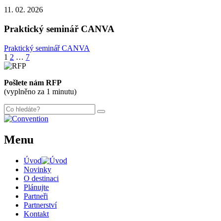
11. 02. 2026
Praktický seminář CANVA
Praktický seminář CANVA
Stránkování
1
2
…
7
příspěvků
Pošlete nám RFP
(vyplněno za 1 minutu)
Menu
Úvod
Novinky
O destinaci
Plánujte
Partneři
Partnerství
Kontakt