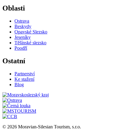
Oblasti
Ostrava
Beskydy
Opavské Slezsko
Jeseníky
Těšínské slezsko
Poodří
Ostatní
Partnerství
Ke stažení
Blog
© 2026 Moravian-Silesian Tourism, s.r.o.