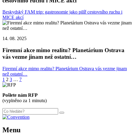
cestovního ruchu i MICE akcí
Beskydský FAM trip: gastronomie jako pilíř cestovního ruchu i
MICE akcí
14. 08. 2025
Firemní akce mimo realitu? Planetárium Ostrava
vás vezme jinam než ostatní…
Firemní akce mimo realitu? Planetárium Ostrava vás vezme jinam
než ostatní…
Stránkování
1
2
3
…
7
příspěvků
Pošlete nám RFP
(vyplněno za 1 minutu)
Menu