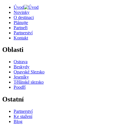
Úvod
Novinky
O destinaci
Plánujte
Partneři
Partnerství
Kontakt
Oblasti
Ostrava
Beskydy
Opavské Slezsko
Jeseníky
Těšínské slezsko
Poodří
Ostatní
Partnerství
Ke stažení
Blog