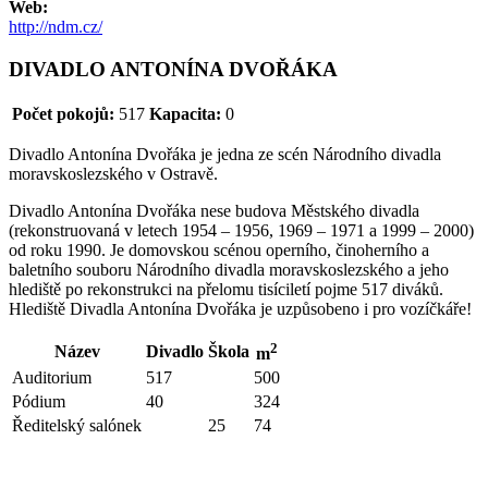
Web:
http://ndm.cz/
DIVADLO ANTONÍNA DVOŘÁKA
Počet pokojů:
517
Kapacita:
0
Divadlo Antonína Dvořáka je jedna ze scén Národního divadla
moravskoslezského v Ostravě.
Divadlo Antonína Dvořáka nese budova Městského divadla
(rekonstruovaná v letech 1954 – 1956, 1969 – 1971 a 1999 – 2000)
od roku 1990. Je domovskou scénou operního, činoherního a
baletního souboru Národního divadla moravskoslezského a jeho
hlediště po rekonstrukci na přelomu tisíciletí pojme 517 diváků.
Hlediště Divadla Antonína Dvořáka je uzpůsobeno i pro vozíčkáře!
2
Název
Divadlo
Škola
m
Auditorium
517
500
Pódium
40
324
Ředitelský salónek
25
74