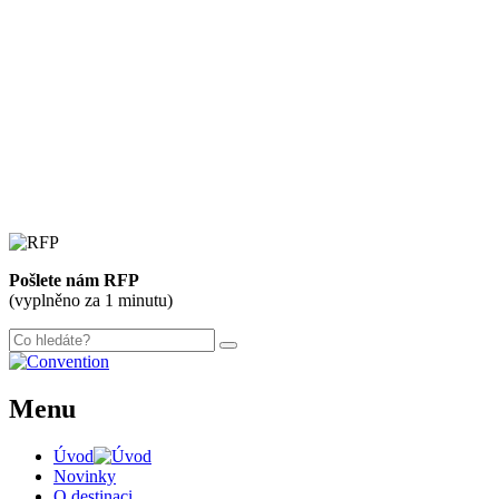
300 m
Leaflet
| ©
OpenStreetMap
contributors
+
Pošlete nám RFP
−
(vyplněno za 1 minutu)
Menu
Úvod
Novinky
O destinaci