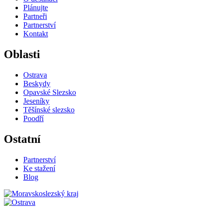
Plánujte
Partneři
Partnerství
Kontakt
Oblasti
Ostrava
Beskydy
Opavské Slezsko
Jeseníky
Těšínské slezsko
Poodří
Ostatní
Partnerství
Ke stažení
Blog